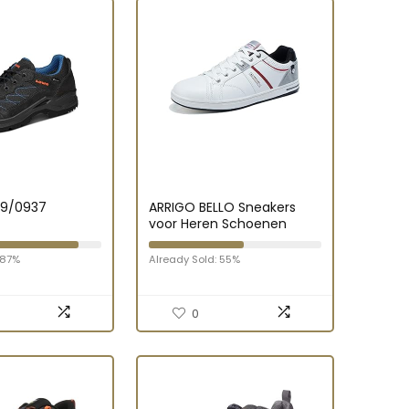
19/0937
ARRIGO BELLO Sneakers
voor Heren Schoenen
Vrijetijdsschoenen Leer
Loopschoenen Zakelijk
 87%
Already Sold: 55%
Mannen Antislip
Sportschoenen
Buitenshuis
0
Wandelschoenen
HerenSchoenen Maat 41-
46