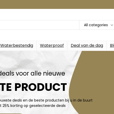
All categories
Waterbestendig
Waterproof
Deal van de dag
B
deals voor alle nieuwe
TE PRODUCT
ieuwste deals en de beste producten bij u in de buurt
t 25% korting op geselecteerde deals