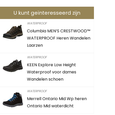
U kunt geïnteresseerd zijn
WATERPROOF
Columbia MEN’S CRESTWOOD™
Merrell H
WATERPROOF Heren Wandelen
Wandelsch
Laarzen
Already Sold:
WATERPROOF
KEEN Explore Low Height
Waterproof voor dames
Schiet op! A
Wandelen schoen
0
1
WATERPROOF
Merrell Ontario Mid Wp heren
CONTROLEE
Ontario Mid waterdicht