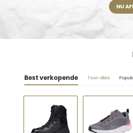
NU AF
Best verkopende
Toon alles
Popul