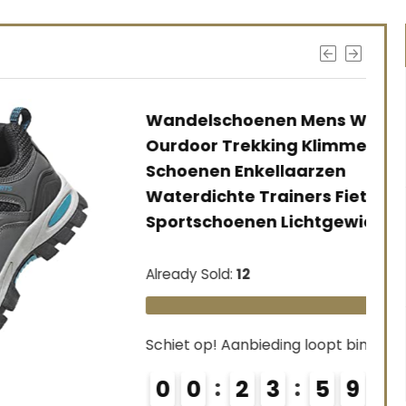
Wandelschoenen Mens Womens
Ourdoor Trekking Klimmen
Schoenen Enkellaarzen
Waterdichte Trainers Fietsen
Sportschoenen Lichtgewicht Unisex
Already Sold:
12
Available:
16
75 %
Schiet op! Aanbieding loopt binnenkort af
0
0
2
3
5
9
3
6
7