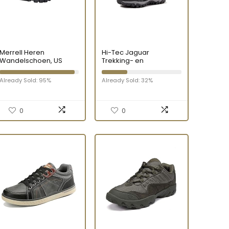
Merrell Heren
Hi-Tec Jaguar
Wandelschoen, US
Trekking- en
wandelschoenen voor
heren, maat 48.5
Already Sold: 95%
Already Sold: 32%
0
0