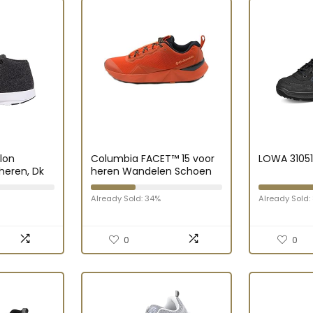
lon
Columbia FACET™ 15 voor
LOWA 3105
 heren, Dk
heren Wandelen Schoen
 8 UK, Dk
0.5 EU
Already Sold: 34%
Already Sold:
0
0