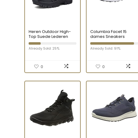
Heren Outdoor High-
Columbia Facet 15
Top Suede Lederen
dames Sneakers
Wandellaarzen Militaire
Tactische woestijn
Already Sold: 25%
Already Sold: 91%
laarzen
0
0