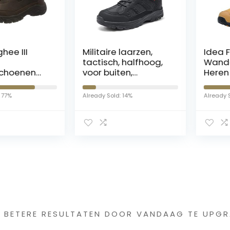
III
Militaire laarzen,
Idea Fra
tactisch, halfhoog,
Wandels
enen
voor buiten,
Heren Tre
wandellaarzen,
Schoenen 
veters, met
Outdoor 
Already Sold: 14%
Already Sold:
ritssluiting aan de
Wandelen
zijkant,
Wandelen 
woestijnlaarzen,
Schoenen
trainingsschoenen,
Cushioni
A11
Wandels
Bruin Zwa
40-46, bru
s interessants gevond
G BETERE RESULTATEN DOOR VANDAAG TE UPGR