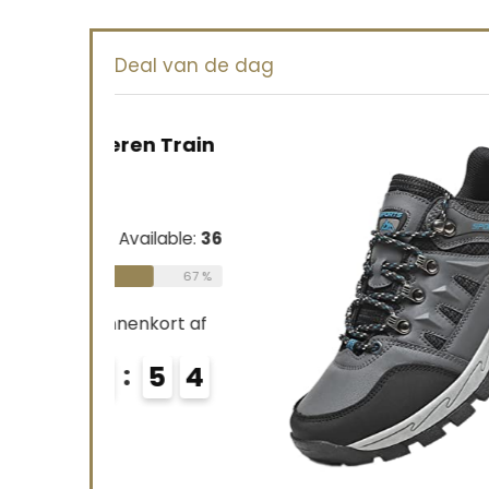
Deal van de dag
ren Train
Available:
36
67 %
nenkort af
5
4