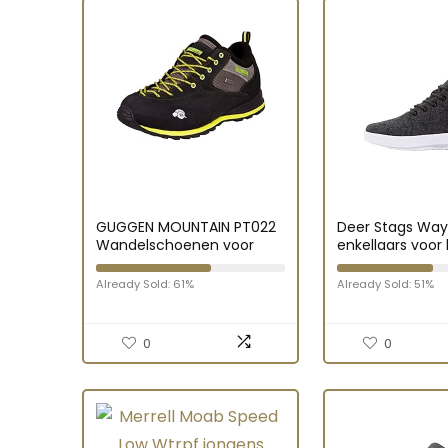
GUGGEN MOUNTAIN PT022
Deer Stags Way
Wandelschoenen voor
enkellaars voor
Heren Tekkingschoeisel
grijs/witte zool,
Hikingschoeisel
Grijs Wit Zool, 4
Already Sold: 61%
Already Sold: 51%
Trekkingschoenen
Hikinglaarzen
Outdoorschoenen
0
0
waterdicht met
membraan en suède
Leder Leer