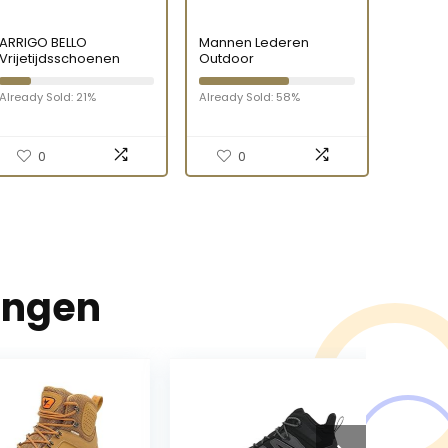
ARRIGO BELLO
Mannen Lederen
Vrijetijdsschoenen
Outdoor
heren sneakers
Wandelschoenen Anti-
schoenen
Slip Laagbouw Trekking
Already Sold: 21%
Already Sold: 58%
wandelschoenen
Wandelschoenen
werkschoenen
Militaire Combat
sportschoenen
Tactische Schoenen
outdoor lichtgewicht
0
0
trainers maat 41-46
ingen