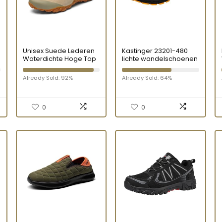
Unisex Suede Lederen
Kastinger 23201-480
Waterdichte Hoge Top
lichte wandelschoenen
Wandelschoenen
voor heren
Outdoor Wandelen
Already Sold: 92%
Already Sold: 64%
Antislip Trekking
Laarzen Slijtvaste
Bergbeklimmen
Laarzen Woestijn
0
0
Laarzen voor Mannen
en Vrouwen