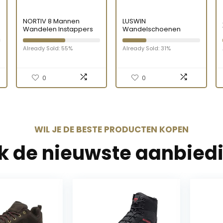
NORTIV 8 Mannen
LUSWIN
Wandelen Instappers
Wandelschoenen
Schoenen Slippers
Heren Ademend
Camping Moc Outdoor
Laagbouw Wandelen
Already Sold: 55%
Already Sold: 31%
Indoor
Trainers Lichtgewicht
Wandelschoenen
Outdoor Trekking
Schoenen
0
0
WIL JE DE BESTE PRODUCTEN KOPEN
jk de nieuwste aanbied