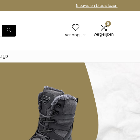
Nieuws en blogs lezen
0
Vergelijken
verlanglijst
logs