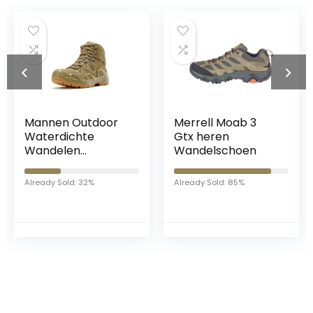
Mannen Outdoor
Merrell Moab 3
Waterdichte
Gtx heren
Wandelen
Wandelschoen
Wandelschoenen
Anti-
Already Sold: 32%
Already Sold: 85%
Vermoeidheid
Demping Anti-Slip
Sneakers