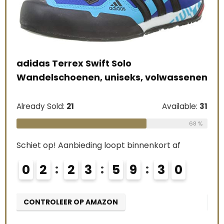
adidas Terrex Swift Solo
Sal
Wandelschoenen, uniseks, volwassenen
Ru
Already Sold:
21
Available:
31
Alre
68 %
Schiet op! Aanbieding loopt binnenkort af
Schi
0
2
2
3
5
9
2
9
0
e:
26
69 %
CONTROLEER OP AMAZON
CO