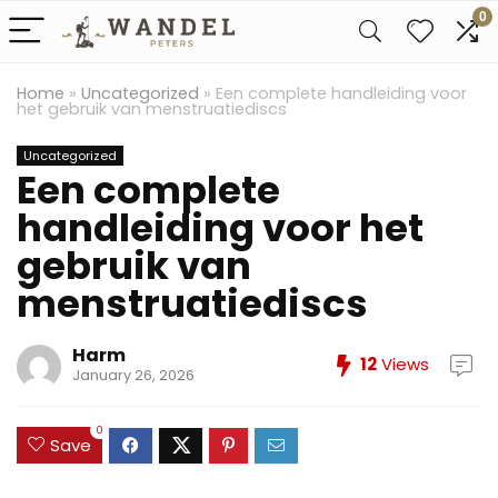
0
Home
»
Uncategorized
»
Een complete handleiding voor
het gebruik van menstruatiediscs
Uncategorized
Een complete
handleiding voor het
gebruik van
menstruatiediscs
Harm
12
Views
January 26, 2026
0
Save