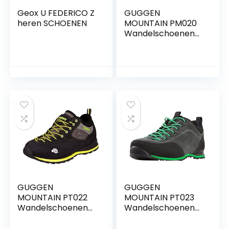
Geox U FEDERICO Z
GUGGEN
heren SCHOENEN
MOUNTAIN PM020
Wandelschoenen
voor Dames Heren
Tekkingschoeisel
Hikingschoeisel
Trekkingschoenen
Hikinglaarzen
Outdoorschoenen
waterdicht met
membraan en
suède Leder Leer
GUGGEN
GUGGEN
MOUNTAIN PT022
MOUNTAIN PT023
Wandelschoenen
Wandelschoenen
voor Heren
voor Heren
Tekkingschoeisel
Tekkingschoeisel