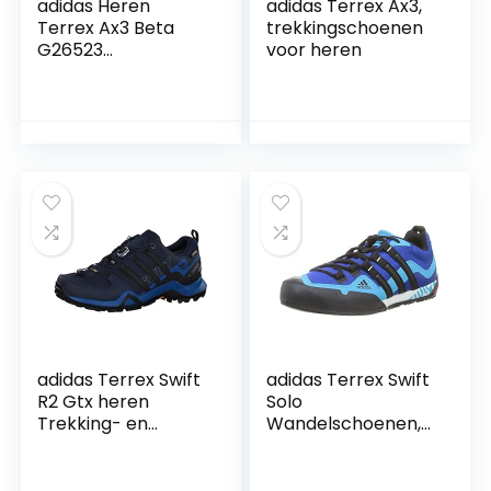
adidas Heren
adidas Terrex Ax3,
Terrex Ax3 Beta
trekkingschoenen
G26523
voor heren
Klimschoenen, UK
8.5, zwart, 50.50 EU
adidas Terrex Swift
adidas Terrex Swift
R2 Gtx heren
Solo
Trekking- en
Wandelschoenen,
wandelschoenen
uniseks,
halfhoog
volwassenen