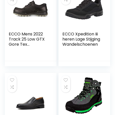
ECCO Mens 2022
ECCO Xpedition Iii
Track 25 Low GTX
heren Lage Stijging
Gore Tex
Wandelschoenen
waterdichte
ademende lederen
schoenen, Zwart,
40 EU