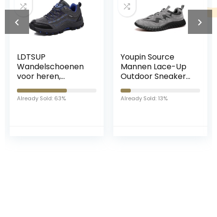
LDTSUP
Youpin Source
Wandelschoenen
Mannen Lace-Up
voor heren,
Outdoor Sneakers
antislip,
Lage Top Sport
trekkingschoenen
Casual Schoenen
Already Sold: 63%
Already Sold: 13%
voor dames, lichte
Comfortabele
outdoorhardloops
Wandelschoenen
choenen,
Training Running
ademend, hiking
Wandelschoenen
sneakers, uniseks
DS2139
Iets interessants