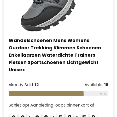
Wandelschoenen Mens Womens
e:
36
Ourdoor Trekking Klimmen Schoenen
67 %
Mer
Enkellaarzen Waterdichte Trainers
Wan
Fietsen Sportschoenen Lichtgewicht
Unisex
Alre
Already Sold:
12
Available:
16
75 %
Schi
Schiet op! Aanbieding loopt binnenkort af
0