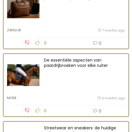
ZAKELIJK
7 months ago
0
0
De essentiële aspecten van
paardrijbroeken voor elke ruiter
MODE
4 months ago
0
0
Streetwear en sneakers: de huidige