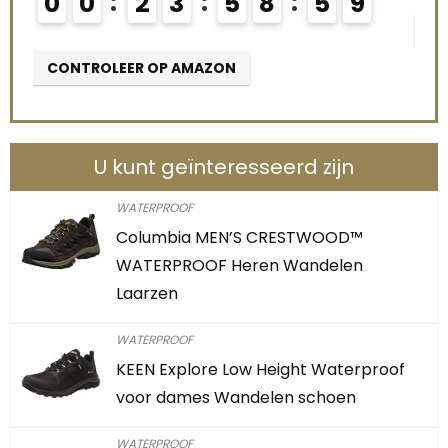
0
0
2
3
5
8
5
8
CO
CONTROLEER OP AMAZON
U kunt geïnteresseerd zijn
WATERPROOF
Columbia MEN’S CRESTWOOD™
WATERPROOF Heren Wandelen
Laarzen
WATERPROOF
KEEN Explore Low Height Waterproof
voor dames Wandelen schoen
WATERPROOF