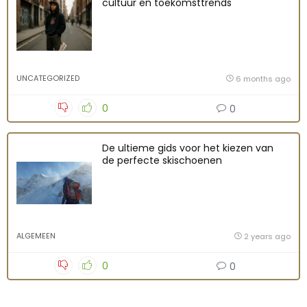
cultuur en toekomsttrends
UNCATEGORIZED
6 months ago
0
0
De ultieme gids voor het kiezen van
de perfecte skischoenen
ALGEMEEN
2 years ago
0
0