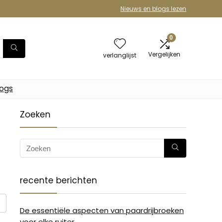
Nieuws en blogs lezen
0
Vergelijken
verlanglijst
logs
Zoeken
recente berichten
De essentiële aspecten van paardrijbroeken
voor elke ruiter