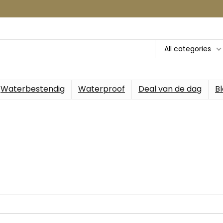
All categories
Waterbestendig
Waterproof
Deal van de dag
B