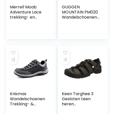
Merrell Moab
GUGGEN
Adventure Lace
MOUNTAIN PM020
trekking- en
Wandelschoenen
wandelschoenen
voor Dames Heren
voor heren, bruin,
Tekkingschoeisel
48 EU
Hikingschoeisel
Trekkingschoenen
Hikinglaarzen
Outdoorschoenen
waterdicht met
membraan en
suède Leder Leer
Knixmax
Keen Targhee 3
Wandelschoenen
Gesloten teen
Trekking- &
heren
hikingschoenen
Sportsandaal