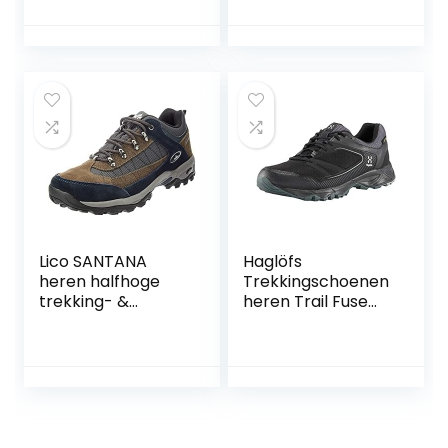
Lichtgewicht
Sneakers voor
dames heren
Lico SANTANA
Haglöfs
heren halfhoge
Trekkingschoenen
trekking- &
heren Trail Fuse
wandelschoenen
GT waterdicht,
ademend,
dempend, slijtvast