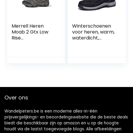
Merrell Heren
Winterschoenen
Moab 2 Gtx Low
voor heren, warm,
Rise
waterdicht,
Wandelschoenen
outdoor, trekking,
wandelschoenen,
veters, antislip,
outdoor
winterlaarzen
Over ons
Wandelpeters.be is een moderne alles-in-één
prijsvergelijkings- en beoordelingswebsite die de beste deals
biedt die beschikbaar zijn op amazon en u op de hoogte
houdt via de laatst toegevoegde blogs. Alle afbeeldingen