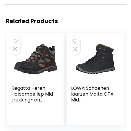
Related Products
Regatta Heren
LOWA Schoenen
Holcombe Iep Mid
laarzen Malta GTX
trekking- en
Mid
wandelschoenen
outdoorschoen
treklus op de hiel
bergbeklimmers
leer / textiel
combinatie