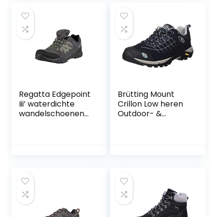
elegante vrije tijd
uni
Regatta Edgepoint
Brütting Mount
Iii’ waterdichte
Crillon Low heren
wandelschoenen
Outdoor- &
voor heren, lage
trekkingschoen
taille
wandelschoenen,
Black