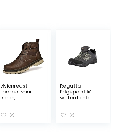
visionreast
Regatta
Laarzen voor
Edgepoint Iii’
heren,
waterdichte
motorlaarzen
wandelschoene
met ritssluiting,
n voor heren,
enkellaarzen,
lage taille
ademend,
wandelschoene
casual leren
n, Black