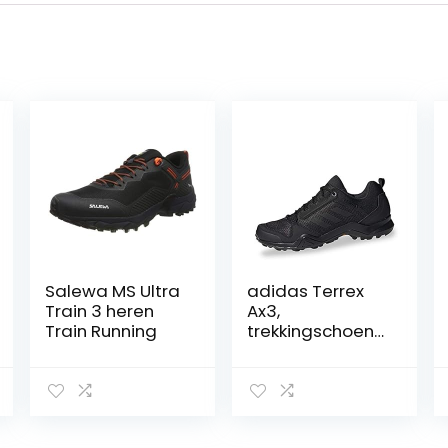
Salewa MS Ultra
adidas Terrex
Train 3 heren
Ax3,
Train Running
trekkingschoene
n voor heren