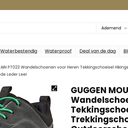
Ademend
Waterbestendig
Waterproof
Deal van de dag
B
N PT023 Wandelschoenen voor Heren Tekkingschoeisel Hikingsc
e Leder Leer
GUGGEN MOU
Wandelschoe
Tekkingschoe
Trekkingscho