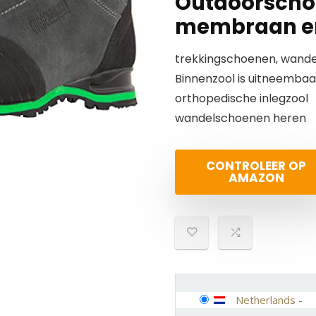
Outdoorscho
membraan en
trekkingschoenen, wand
Binnenzool is uitneemba
orthopedische inlegzool
wandelschoenen heren
CONTROLEER OP
AMAZON
Netherlands
-