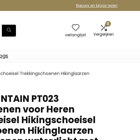
Nieuws en blogs lezen
0
Vergelijken
verlanglijst
logs
hoeisel Trekkingschoenen Hikinglaarzen
NTAIN PT023
nen voor Heren
isel Hikingschoeisel
enen Hikinglaarzen