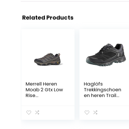
Related Products
Merrell Heren
Haglöfs
Moab 2 Gtx Low
Trekkingschoen
Rise
en heren Trail
Wandelschoene
Fuse GT
n
waterdicht,
ademend,
dempend,
slijtvast