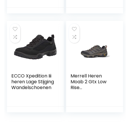
Tekkingschoeisel
Hikingschoeisel
Trekkingschoenen
Hikinglaarzen
Outdoorschoenen
waterdicht met
membraan en
suède Leder Leer
ECCO Xpedition Iii
Merrell Heren
heren Lage Stijging
Moab 2 Gtx Low
Wandelschoenen
Rise
Wandelschoenen