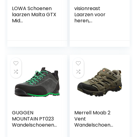
LOWA Schoenen
visionreast
laarzen Malta GTX
Laarzen voor
Mid
heren,
outdoorschoen
motorlaarzen met
treklus op de hiel
ritssluiting,
bergbeklimmers
enkellaarzen,
leer / textiel
ademend, casual
combinatie
leren laarzen,
elegante vrije tijd
ronde kop, korte
uni
laarzen, outdoor,
antislip
springlaarzen
GUGGEN
Merrell Moab 2
MOUNTAIN PT023
Vent
Wandelschoenen
Wandelschoen
voor Heren
voor dames, 9,5