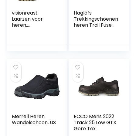
visionreast
Haglöfs
Laarzen voor
Trekkingschoenen
heren,
heren Trail Fuse
motorlaarzen met
GT waterdicht,
ritssluiting,
ademend,
enkellaarzen,
dempend, slijtvast
ademend, casual
leren laarzen,
ronde kop, korte
laarzen, outdoor,
antislip
springlaarzen
Merrell Heren
ECCO Mens 2022
Wandelschoen, US
Track 25 Low GTX
Gore Tex
waterdichte