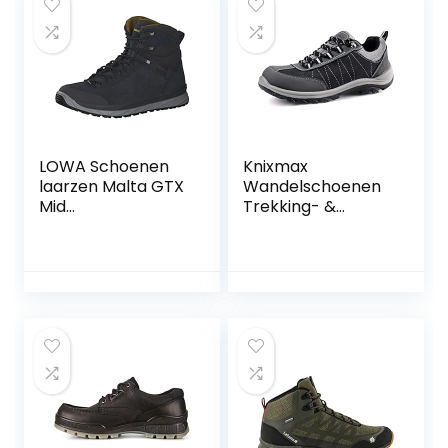
LOWA Schoenen
Knixmax
laarzen Malta GTX
Wandelschoenen
Mid
Trekking- &
outdoorschoen
hikingschoenen
treklus op de hiel
Lichtgewicht
bergbeklimmers
Sneakers voor
leer / textiel
dames heren
combinatie
elegante vrije tijd
uni