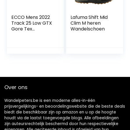
ECCO Mens 2022
Lafuma Shift Mid
Track 25 Low GTX
Clim M heren
Gore Tex
Wandelschoen
waterdichte
ademende
lederen schoenen,
Zwart, 40 EU
Over ons
Wandelpeters.be is een moderne alles-in-één
prijsvergelijkings- en beoordelingswebsite die de beste deals
biedt die beschikbaar zijn op amazon en u op de hoogte
houdt via de laatst toegevoegde blogs. Alle afbeeldingen
zijn auteursrechtelijk beschermd door hun respectievelijke
eigenaren. Alle geciteerde inhoud is afgeleid van hun