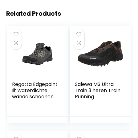
Related Products
Regatta Edgepoint
Salewa MS Ultra
Iii’ waterdichte
Train 3 heren Train
wandelschoenen
Running
voor heren, lage
taille
wandelschoenen,
Black