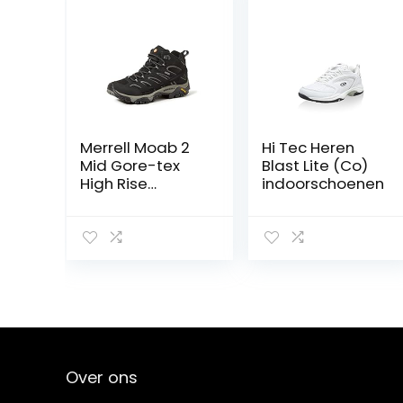
Merrell Moab 2
Hi Tec Heren
Mid Gore-tex
Blast Lite (Co)
High Rise
indoorschoenen
wandelschoene
n voor heren
Over ons