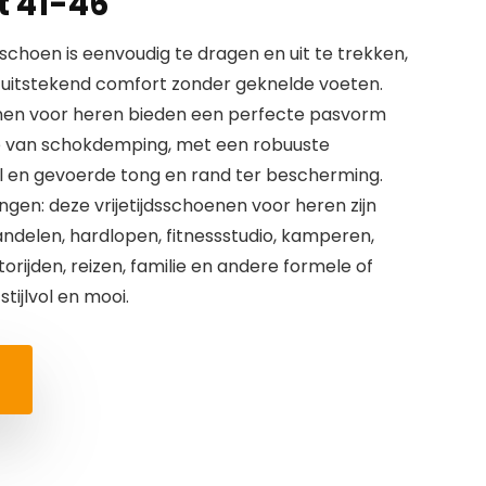
t 41-46
choen is eenvoudig te dragen en uit te trekken,
n, uitstekend comfort zonder geknelde voeten.
nen voor heren bieden een perfecte pasvorm
ee van schokdemping, met een robuuste
l en gevoerde tong en rand ter bescherming.
gen: deze vrijetijdsschoenen voor heren zijn
andelen, hardlopen, fitnessstudio, kamperen,
torijden, reizen, familie en andere formele of
tijlvol en mooi.