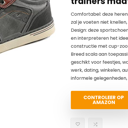
trainers maa
Comfortabel: deze herens
zal je voeten niet knelle
Design: deze sportschoe
en interpreteren het id
constructie met cup-zoo
Breed scala aan toepassin
geschikt voor feestjes, w
werk, dating, winkelen, au
informele gelegenheden, s
CONTROLEER OP
AMAZON