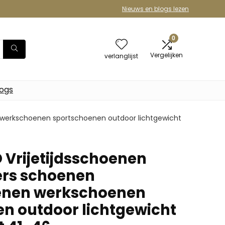
Nieuws en blogs lezen
0
Vergelijken
verlanglijst
logs
 werkschoenen sportschoenen outdoor lichtgewicht
 Vrijetijdsschoenen
ers schoenen
nen werkschoenen
n outdoor lichtgewicht