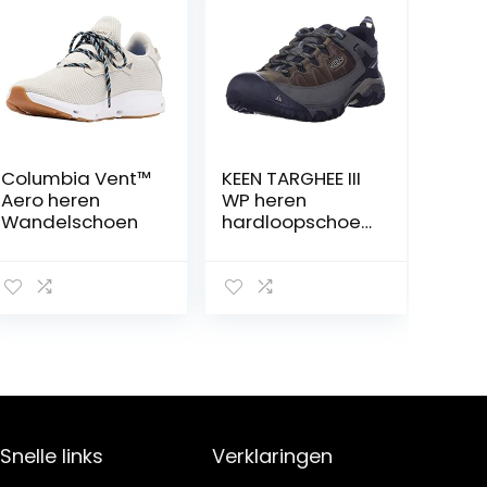
Columbia Vent™
KEEN TARGHEE III
Aero heren
WP heren
Wandelschoen
hardloopschoen
en (trail)
Snelle links
Verklaringen