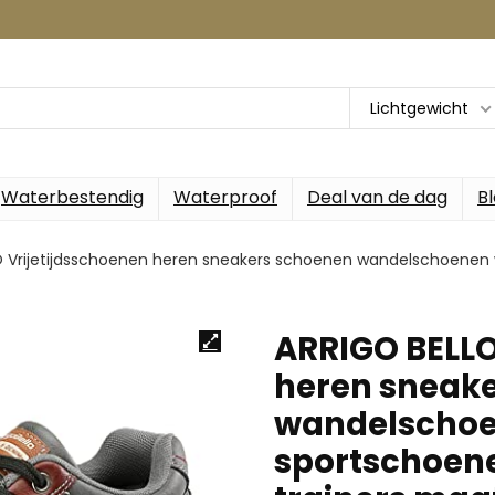
Lichtgewicht
Waterbestendig
Waterproof
Deal van de dag
B
O Vrijetijdsschoenen heren sneakers schoenen wandelschoenen
ARRIGO BELLO
heren sneak
wandelschoe
sportschoene