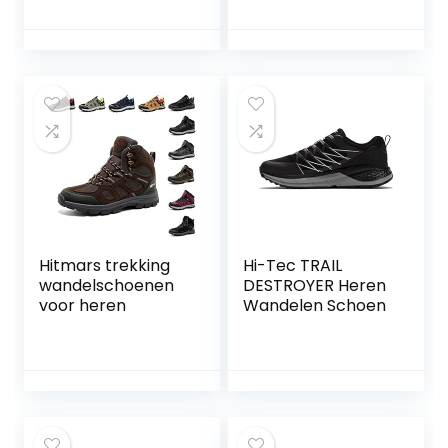
Leer
Loopschoenen
Zakelijk Mannen
Antislip
Sportschoenen
Buitenshuis
Wandelschoenen
HerenSchoenen
Maat 41-46
Hitmars trekking
Hi-Tec TRAIL
wandelschoenen
DESTROYER Heren
voor heren
Wandelen Schoen