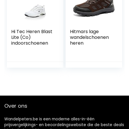
Maat 41-46
Hi Tec Heren Blast
Hitmars lage
Lite (Co)
wandelschoenen
indoorschoenen
heren
Over ons
Wandelpeters.be is een moderne alles-in-één
prijsvergelijkings- en beoordelingswebsite die de beste deals