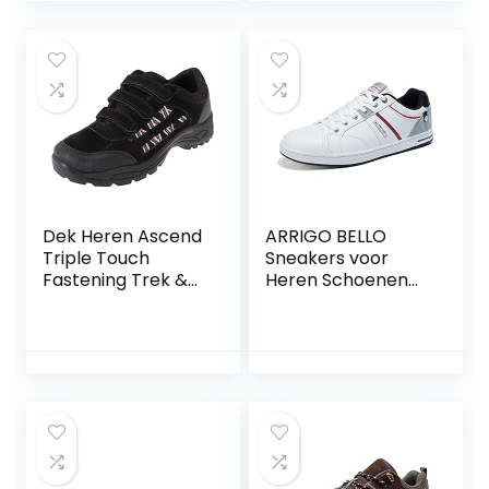
trekkingschoenen,
antislip, licht,
veters, laarzen,
winterschoenen,
herbruikbaar
Dek Heren Ascend
ARRIGO BELLO
Triple Touch
Sneakers voor
Fastening Trek &
Heren Schoenen
Trail Schoen
Vrijetijdsschoenen
Leer
Loopschoenen
Zakelijk Mannen
Antislip
Sportschoenen
Buitenshuis
Wandelschoenen
HerenSchoenen