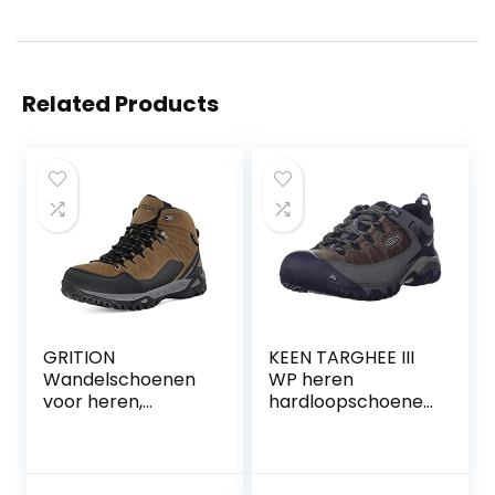
Related Products
GRITION
KEEN TARGHEE III
Wandelschoenen
WP heren
voor heren,
hardloopschoenen
waterdicht, hoge
(trail)
suède, trekking-
en wandellaarzen,
outdoor,