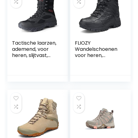
Tactische laarzen,
FLIOZY
ademend, voor
Wandelschoenen
heren, slijtvast,
voor heren,
voor wandelen in
trekkingschoenen,
de open lucht
outdoor,
woestijnschoenen,
slijtvast, militaire
laarzen,
woestijnschoenen,
combat boots