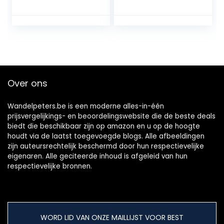
Schoenen Outdoor
trekking- en
Bergbeklimmen
wandelschoenen,
Schoenen
outdoor, ademend,
Enkellaarzen
militaire tactische
Ademend Sneaker
schoenen
Trainers Wandelen
Running 9UK
Over ons
Wandelpeters.be is een moderne alles-in-één
prijsvergelijkings- en beoordelingswebsite die de beste deals
biedt die beschikbaar zijn op amazon en u op de hoogte
houdt via de laatst toegevoegde blogs. Alle afbeeldingen
zijn auteursrechtelijk beschermd door hun respectievelijke
eigenaren. Alle geciteerde inhoud is afgeleid van hun
respectievelijke bronnen.
WORD LID VAN ONZE MAILLIJST VOOR BEST