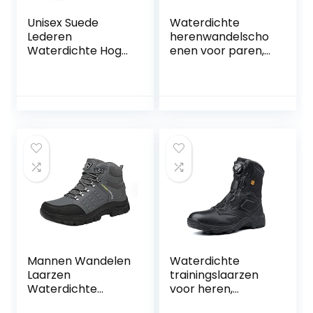
Unisex Suede
Waterdichte
Lederen
herenwandelscho
Waterdichte Hoge
enen voor paren,
Top
comfortabel,
Wandelschoenen
trekkinglaarzen,
Outdoor Wandelen
anti-vermoeidheid,
Antislip Trekking
antislip, ademend,
Laarzen Slijtvaste
gevoerd, stalen
Bergbeklimmen
neus
Laarzen Woestijn
Laarzen voor
Mannen en
Vrouwen
Mannen Wandelen
Waterdichte
Laarzen
trainingslaarzen
Waterdichte
voor heren,
Trekking
antislip, slijtvast,