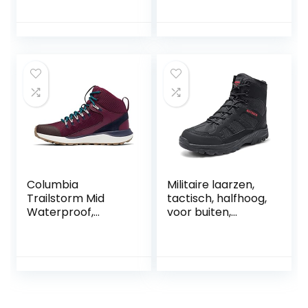
High-Top
voor dames,
Comfortabele
Marionberry Diep
Trekking
Water, 36.5 EU
Schoenen
Columbia
Militaire laarzen,
Trailstorm Mid
tactisch, halfhoog,
Waterproof,
voor buiten,
waterdichte
wandellaarzen,
wandelschoenen
veters, met
voor dames
ritssluiting aan de
zijkant,
woestijnlaarzen,
trainingsschoenen,