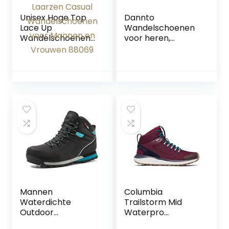
Unisex Hoge Top
Dannto
Lace Up
Wandelschoenen
Wandelschoenen
voor heren,
Paar Outdoor
outdoor, sneakers,
Bergbeklimmen
antislip,
Laarzen Casual
trailloopschoenen,
Wandelschoenen
winterlaarzen voor
voor Mannen en
trekking,
Vrouwen 88069
kamperen,
sportschoen
Mannen
Columbia
Waterdichte
Trailstorm Mid
Outdoor
Waterpro
Wandelschoenen
wandelschoenen