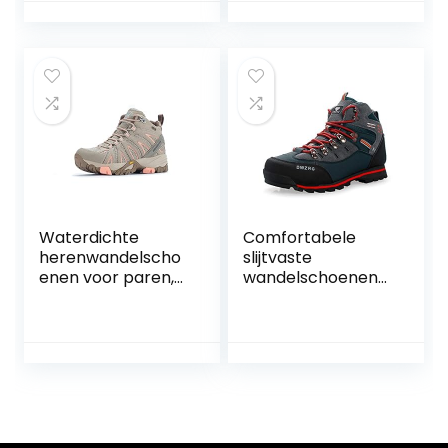
Wandelschoenen
C210
Waterdichte
Comfortabele
herenwandelscho
slijtvaste
enen voor paren,
wandelschoenen
comfortabel,
voor heren antislip
trekkinglaarzen,
wandelen trekking
anti-vermoeidheid,
schoenen outdoor
antislip, ademend,
casual schoenen
gevoerd, stalen
neus