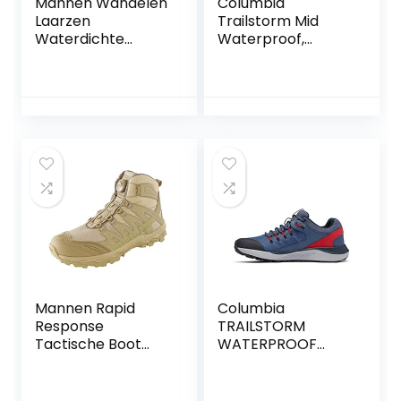
Mannen Wandelen
Columbia
Laarzen
Trailstorm Mid
Waterdichte
Waterproof,
Trekking
waterdichte
Schoenen Outdoor
wandelschoenen
Bergbeklimmen
voor dames
Schoenen
Enkellaarzen
Ademend Sneaker
Trainers Wandelen
Running 9UK
Mannen Rapid
Columbia
Response
TRAILSTORM
Tactische Boot
WATERPROOF
Knop
Heren Wandelen
Automatische
Schoen
Gesp