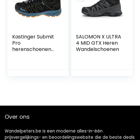
Kastinger Submit
SALOMON X ULTRA
Pro
4 MID GTX Heren
herenschoenen
Wandelschoenen
trekking wandelen
lage schoenen
20206-540 zwart
Over ons
Wandelpeters.be is een moderne alles-in-één
prijsvergelijkings- en beoordelingswebsite die de beste deals