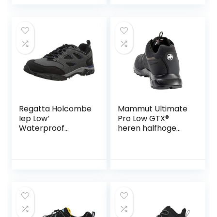
outdoor, ademend,
reizen,
bergschoenen,
voor in de tuin,
werk, antislip,
slippers voor
heren
Regatta Holcombe
Mammut Ultimate
Iep Low’
Pro Low GTX®
Waterproof
heren halfhoge
Breathable
trekking- &
Rubber Toe
wandelschoenen
Double Eyelet
Walking Shoes
heren
Wandelschoen.