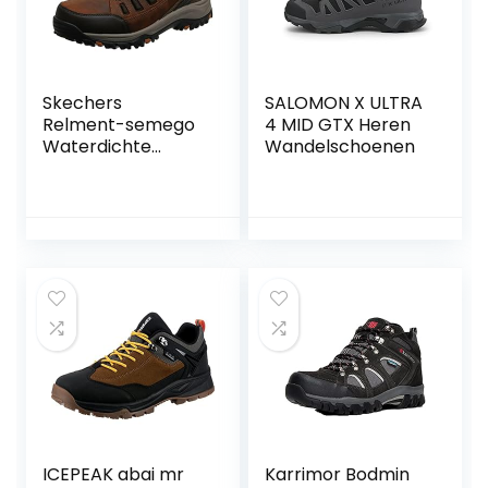
Skechers
SALOMON X ULTRA
Relment-semego
4 MID GTX Heren
Waterdichte
Wandelschoenen
Wandelaar Lo
heren
Wandelschoen
ICEPEAK abai mr
Karrimor Bodmin