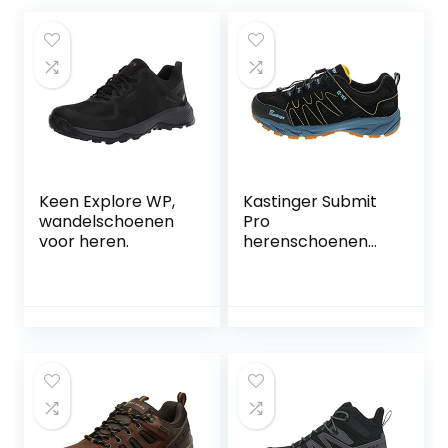
Keen Explore WP,
Kastinger Submit
wandelschoenen
Pro
voor heren.
herenschoenen
trekking wandelen
lage schoenen
20206-540 zwart