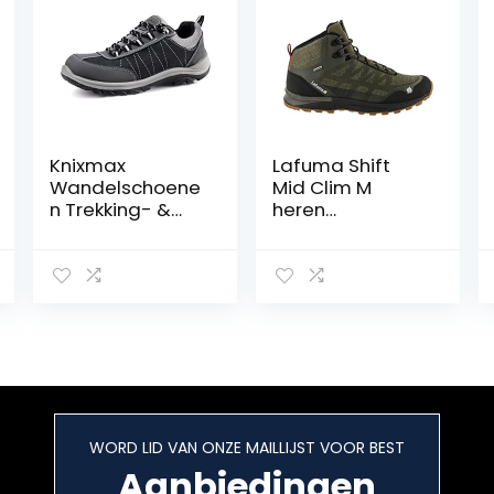
Knixmax
Lafuma Shift
Wandelschoene
Mid Clim M
n Trekking- &
heren
hikingschoenen
Wandelschoen
Lichtgewicht
Sneakers voor
dames heren
WORD LID VAN ONZE MAILLIJST VOOR BEST
Aanbiedingen