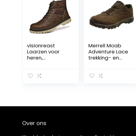
visionreast
Merrell Moab
Laarzen voor
Adventure Lace
heren,
trekking- en
motorlaarzen
wandelschoene
met ritssluiting,
n voor heren,
enkellaarzen,
bruin, 48 EU
ademend,
casual leren
laarzen, ronde
kop, korte
laarzen,
outdoor, antislip
springlaarzen
Over ons