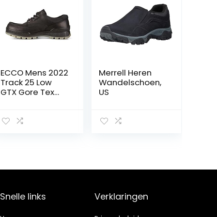
ECCO Mens 2022
Merrell Heren
Track 25 Low
Wandelschoen,
GTX Gore Tex
US
waterdichte
ademende
lederen
schoenen,
Zwart, 40 EU
Snelle links
Verklaringen