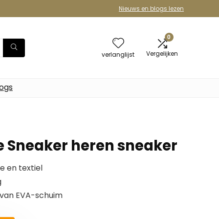
Nieuws en blogs lezen
0
Vergelijken
verlanglijst
logs
ne Sneaker heren sneaker
 en textiel
g
 van EVA-schuim