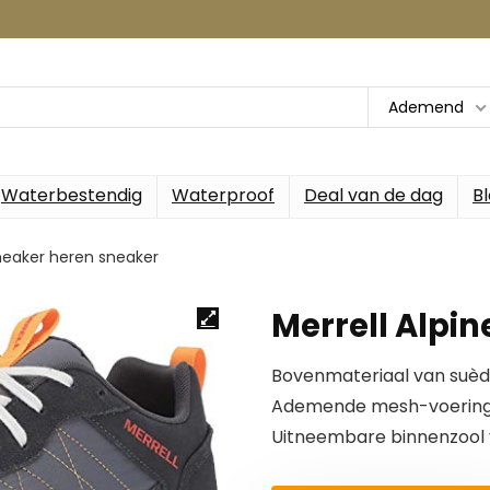
Ademend
Waterbestendig
Waterproof
Deal van de dag
B
Sneaker heren sneaker
Merrell Alpi
Bovenmateriaal van suède
Ademende mesh-voerin
Uitneembare binnenzool