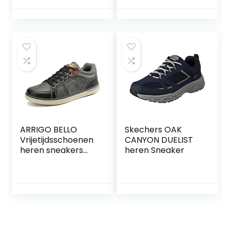
Pluche
Wandelschoenen
Outdoor Sneakers
Comfortabele
Sneeuwlaarzen
ARRIGO BELLO
Skechers OAK
Vrijetijdsschoenen
CANYON DUELIST
heren sneakers
heren Sneaker
schoenen
wandelschoenen
werkschoenen
sportschoenen
outdoor
lichtgewicht
trainers maat 41-