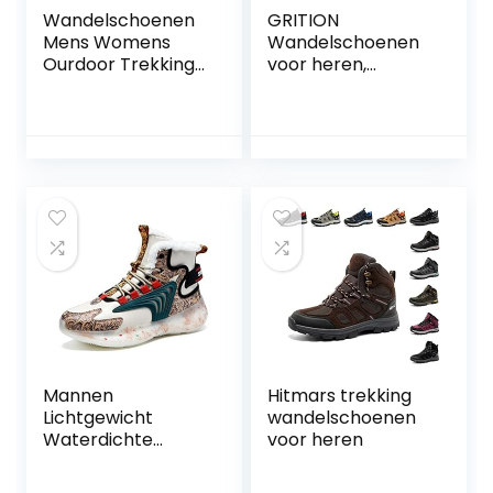
Wandelschoenen
GRITION
Mens Womens
Wandelschoenen
Ourdoor Trekking
voor heren,
Klimmen
waterdicht, hoge
Schoenen
suède, trekking-
Enkellaarzen
en wandellaarzen,
Waterdichte
outdoor,
Trainers Fietsen
trekkingschoenen,
Sportschoenen
antislip, licht,
Lichtgewicht
veters, laarzen,
Unisex
winterschoenen,
herbruikbaar
Mannen
Hitmars trekking
Lichtgewicht
wandelschoenen
Waterdichte
voor heren
Bovenste Winter
Warm Pluizige