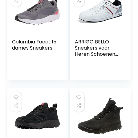
Columbia Facet 15
ARRIGO BELLO
dames Sneakers
Sneakers voor
Heren Schoenen
Vrijetijdsschoenen
Leer
Loopschoenen
Zakelijk Mannen
Antislip
Sportschoenen
Buitenshuis
Wandelschoenen
HerenSchoenen
Maat 41-46