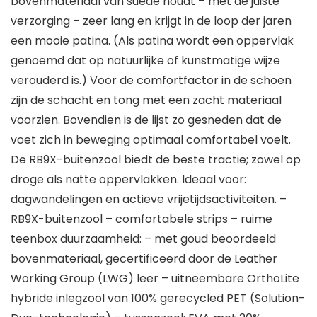
bovenmateriaal van suède houdt – met de juiste
verzorging – zeer lang en krijgt in de loop der jaren
een mooie patina. (Als patina wordt een oppervlak
genoemd dat op natuurlijke of kunstmatige wijze
verouderd is.) Voor de comfortfactor in de schoen
zijn de schacht en tong met een zacht materiaal
voorzien. Bovendien is de lijst zo gesneden dat de
voet zich in beweging optimaal comfortabel voelt.
De RB9X-buitenzool biedt de beste tractie; zowel op
droge als natte oppervlakken. Ideaal voor:
dagwandelingen en actieve vrijetijdsactiviteiten. –
RB9X-buitenzool – comfortabele strips – ruime
teenbox duurzaamheid: – met goud beoordeeld
bovenmateriaal, gecertificeerd door de Leather
Working Group (LWG) leer – uitneembare OrthoLite
hybride inlegzool van 100% gerecycled PET (Solution-