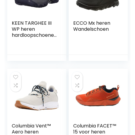
KEEN TARGHEE III
ECCO Mx heren
WP heren
Wandelschoen
hardloopschoenen
(trail)
Columbia Vent™
Columbia FACET™
Aero heren
15 voor heren