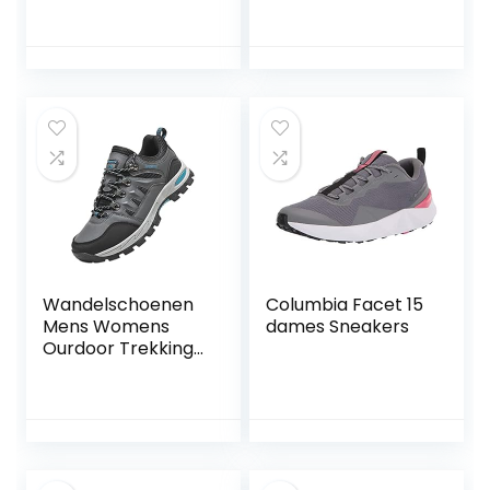
Wandelschoenen
Columbia Facet 15
Mens Womens
dames Sneakers
Ourdoor Trekking
Klimmen
Schoenen
Enkellaarzen
Waterdichte
Trainers Fietsen
Sportschoenen