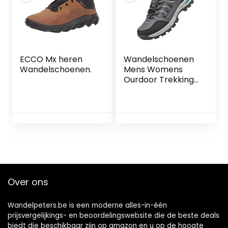
ECCO Mx heren
Wandelschoenen
Wandelschoenen.
Mens Womens
Ourdoor Trekking
Klimmen
Schoenen
Enkellaarzen
Waterdichte
Trainers Fietsen
Sportschoenen
Lichtgewicht
Unisex
Over ons
Wandelpeters.be is een moderne alles-in-één
prijsvergelijkings- en beoordelingswebsite die de beste deals
biedt die beschikbaar zijn op amazon en u op de hoogte