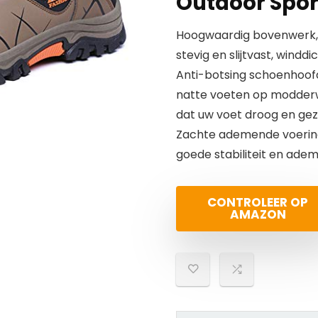
Outdoor Spo
Hoogwaardig bovenwerk, 
stevig en slijtvast, winddi
Anti-botsing schoenhoofd
natte voeten op modderw
dat uw voet droog en gezo
Zachte ademende voering,, 
goede stabiliteit en ade
CONTROLEER OP
AMAZON