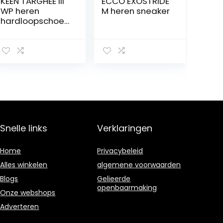
KEEN TARGHEE III
ECCO EXOSTRIDE
WP heren
M heren sneaker
hardloopschoen
en (trail)
Snelle links
Verklaringen
Home
Privacybeleid
Alles winkelen
algemene voorwaarden
Blogs
Gelieerde
openbaarmaking
Onze webshops
Adverteren