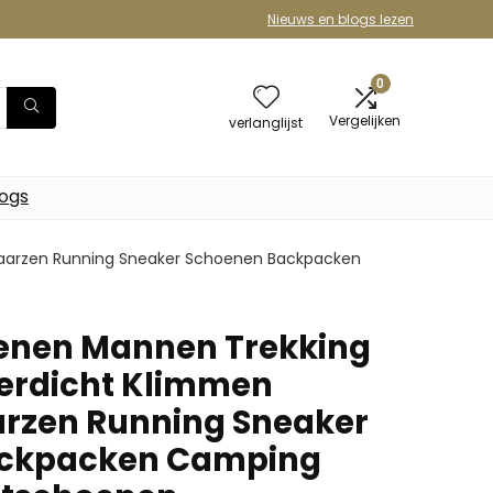
Nieuws en blogs lezen
0
Vergelijken
verlanglijst
logs
aarzen Running Sneaker Schoenen Backpacken
nen Mannen Trekking
erdicht Klimmen
arzen Running Sneaker
ackpacken Camping