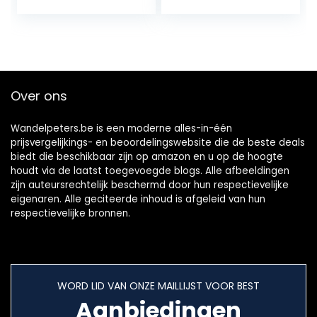
Wandelschoenen
outdoorhardloops
voor Mannen en
choenen,
Vrouwen 88069
ademend, hiking
sneakers, uniseks
Over ons
Wandelpeters.be is een moderne alles-in-één
prijsvergelijkings- en beoordelingswebsite die de beste deals
biedt die beschikbaar zijn op amazon en u op de hoogte
houdt via de laatst toegevoegde blogs. Alle afbeeldingen
zijn auteursrechtelijk beschermd door hun respectievelijke
eigenaren. Alle geciteerde inhoud is afgeleid van hun
respectievelijke bronnen.
WORD LID VAN ONZE MAILLIJST VOOR BEST
Aanbiedingen