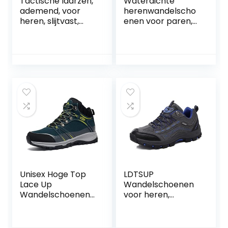
Tactische laarzen,
Waterdichte
ademend, voor
herenwandelscho
heren, slijtvast,
enen voor paren,
voor wandelen in
comfortabel,
de open lucht
trekkinglaarzen,
anti-vermoeidheid,
antislip, ademend,
gevoerd, stalen
neus
Unisex Hoge Top
LDTSUP
Lace Up
Wandelschoenen
Wandelschoenen
voor heren,
Paar Outdoor
antislip,
Bergbeklimmen
trekkingschoenen
Laarzen Casual
voor dames, lichte