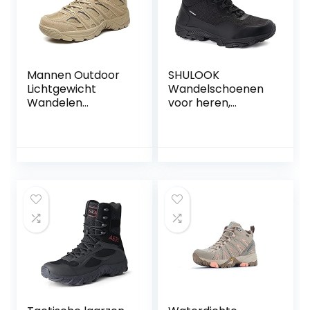
Mannen Outdoor
SHULOOK
Lichtgewicht
Wandelschoenen
Wandelen
voor heren,
Trekking
waterdicht,
Schoenen
outdoor, licht,
Ademend
ademend,
Slijtvaste
trekkingschoenen
Tactische
voor heren, reizen,
Schoenen
high rise,
Wandelschoenen
wandellaarzen,
Training Militaire
antislip, camping,
Laarzen
vissen, hiking boot