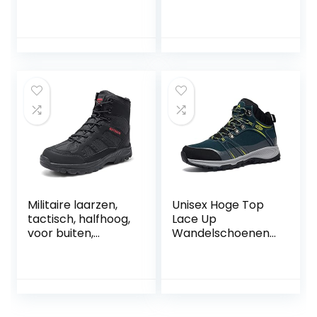
comfortabel,
voor heren antislip
trekkinglaarzen,
wandelen trekking
anti-vermoeidheid,
schoenen outdoor
antislip, ademend,
casual schoenen
gevoerd, stalen
neus
Militaire laarzen,
Unisex Hoge Top
tactisch, halfhoog,
Lace Up
voor buiten,
Wandelschoenen
wandellaarzen,
Paar Outdoor
veters, met
Bergbeklimmen
ritssluiting aan de
Laarzen Casual
zijkant,
Wandelschoenen
woestijnlaarzen,
voor Mannen en