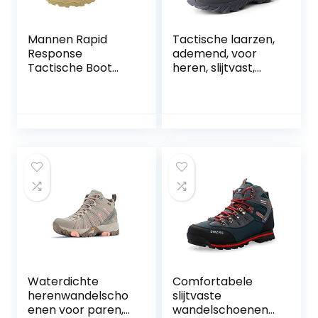
Mannen Rapid
Tactische laarzen,
Response
ademend, voor
Tactische Boot
heren, slijtvast,
Knop
voor wandelen in
Automatische
de open lucht
Gesp
Wandelschoenen
C210
Waterdichte
Comfortabele
herenwandelscho
slijtvaste
enen voor paren,
wandelschoenen