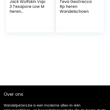
Jack Wolfskin Vojo
Teva Geotrecca
3 Texapore Low M
Rp heren
heren
Wandelschoen
outdoorschoenen
Over ons
Wandelpeters.be is een moderne alles-in-één