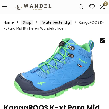
0
Home
Shop
Waterbestendig
KangaROOS K-
xt Para Mid Rtx heren Wandelschoen
KangaROOS K-xt Para Mid