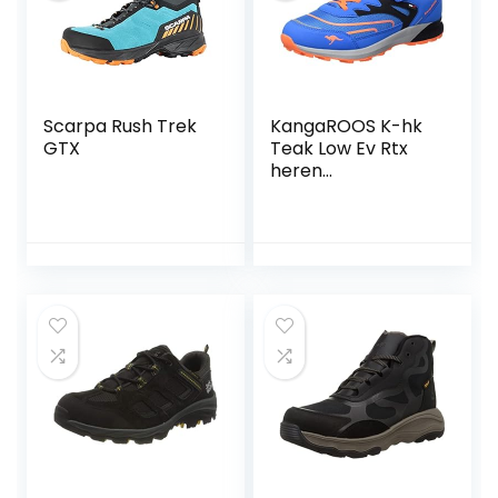
Scarpa Rush Trek
KangaROOS K-hk
GTX
Teak Low Ev Rtx
heren
Wandelschoen