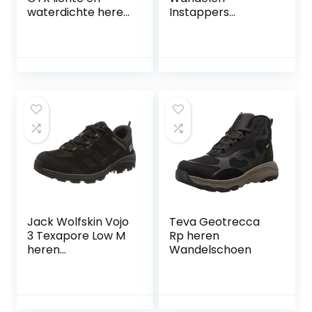
waterdichte heren
Instappers
wandelschoenen,
Schoenen Slippers
trekkingschoenen
Camping Moc
Outdoor Indoor
Wandelschoenen
Jack Wolfskin Vojo
Teva Geotrecca
3 Texapore Low M
Rp heren
heren
Wandelschoen
outdoorschoenen