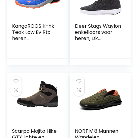
KangaROOS K-hk
Deer Stags Waylon
Teak Low Ev Rtx
enkellaars voor
heren
heren, Dk
Wandelschoen
grijs/witte zool, 8
UK, Dk Grijs Wit
Zool, 40.5 EU
Scarpa Mojito Hike
NORTIV 8 Mannen
GTX lichte en
Wandelen