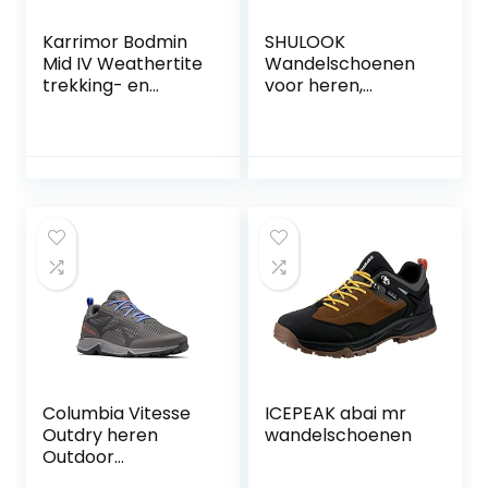
Karrimor Bodmin
SHULOOK
Mid IV Weathertite
Wandelschoenen
trekking- en
voor heren,
wandelschoenen
waterdicht, lichte
voor heren, Zwarte
trekkingschoenen
zee
voor heren,
outdoor, ademend,
reizen,
bergschoenen,
voor in de tuin,
werk, antislip,
slippers voor
heren
Columbia Vitesse
ICEPEAK abai mr
Outdry heren
wandelschoenen
Outdoor
hardloopschoen