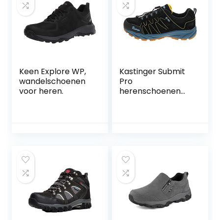
Keen Explore WP,
Kastinger Submit
wandelschoenen
Pro
voor heren.
herenschoenen
trekking wandelen
lage schoenen
20206-540 zwart