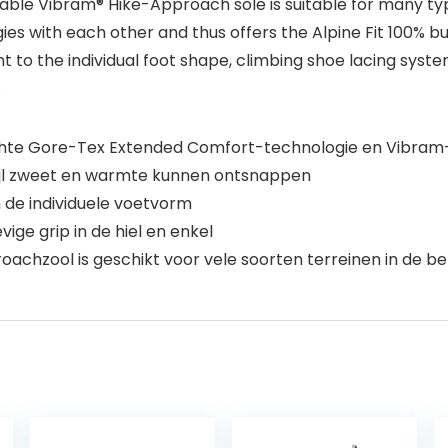
able Vibram® Hike-Approach sole is suitable for many typ
 with each other and thus offers the Alpine Fit 100% bub
 to the individual foot shape, climbing shoe lacing syste
.
hte Gore-Tex Extended Comfort-technologie en Vibram-
ijl zweet en warmte kunnen ontsnappen
de individuele voetvorm
ge grip in de hiel en enkel
hzool is geschikt voor vele soorten terreinen in de b