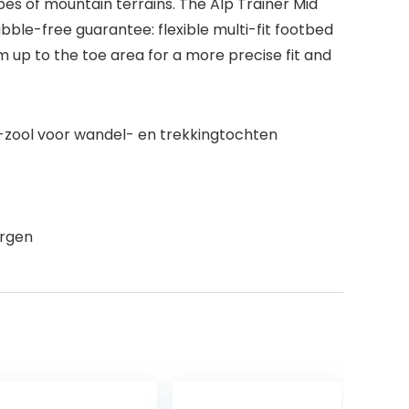
es of mountain terrains. The Alp Trainer Mid
ble-free guarantee: flexible multi-fit footbed
m up to the toe area for a more precise fit and
zool voor wandel- en trekkingtochten
ergen