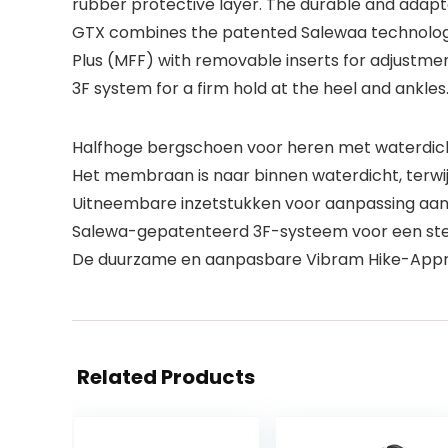
rubber protective layer. The durable and adapt
GTX combines the patented Salewaa technologies
Plus (MFF) with removable inserts for adjustment
3F system for a firm hold at the heel and ankles
Halfhoge bergschoen voor heren met waterdic
Het membraan is naar binnen waterdicht, terw
Uitneembare inzetstukken voor aanpassing aan 
Salewa-gepatenteerd 3F-systeem voor een stevi
De duurzame en aanpasbare Vibram Hike-Approac
Related Products