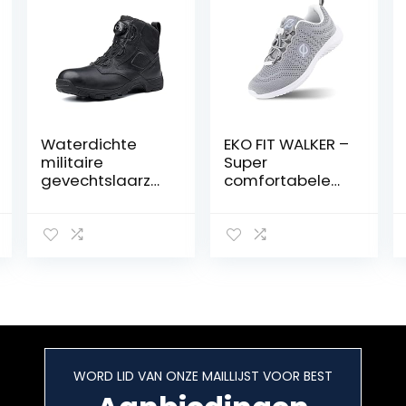
Waterdichte
EKO FIT WALKER –
militaire
Super
gevechtslaarze
comfortabele
n voor heren,
Wandelschoene
antislip,
n met MEMORY
slijtvaste
FOAM
wandelschoene
n voor buiten,
ademende
high-top
tactische
schoenen
WORD LID VAN ONZE MAILLIJST VOOR BEST