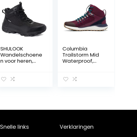
SHULOOK
Columbia
Wandelschoene
Trailstorm Mid
n voor heren,
Waterproof,
waterdicht,
waterdichte
outdoor, licht,
wandelschoene
ademend,
n voor dames
trekkingschoene
n voor heren,
reizen, high rise,
wandellaarzen,
antislip,
camping, vissen,
hiking boot
Snelle links
Verklaringen