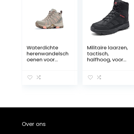
Waterdichte
Militaire laarzen,
herenwandelsch
tactisch,
oenen voor
halfhoog, voor
paren,
buiten,
comfortabel,
wandellaarzen,
trekkinglaarzen,
veters, met
anti-
ritssluiting aan
vermoeidheid,
de zijkant,
antislip,
woestijnlaarzen,
ademend,
trainingsschoen
gevoerd, stalen
en, A11
neus
Over ons