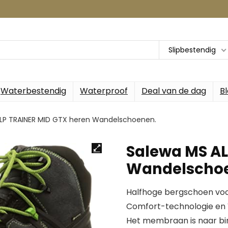
Slipbestendig
Waterbestendig
Waterproof
Deal van de dag
B
LP TRAINER MID GTX heren Wandelschoenen.
Salewa MS AL
Wandelscho
Halfhoge bergschoen vo
Comfort-technologie en 
Het membraan is naar bin