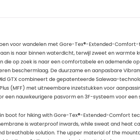
schoen voor wandelen met Gore-Tex®-Extended-Comfort-t
an is naar binnen waterdicht, terwijl zweet en warmte
dereen die op zoek is naar een comfortabele en ademende 
beren beschermlaag. De duurzame en aanpasbare Vibram®
r Mid GTX combineert de gepatenteerde Salewaa-technolog
bed Plus (MFF) met uitneembare inzetstukken voor aanpassi
 een nauwkeurigere pasvorm en 3F-systeem voor een stev
ain boot for hiking with Gore-Tex®-Extended-Comfort tec
mbrane is waterproof inwards, while sweat and heat can es
and breathable solution. The upper material of the mount