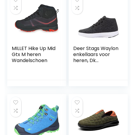
MILLET Hike Up Mid
Deer Stags Waylon
Gtx M heren
enkellaars voor
Wandelschoen
heren, Dk
grijs/witte zool, 8
UK, Dk Grijs Wit
Zool, 40.5 EU