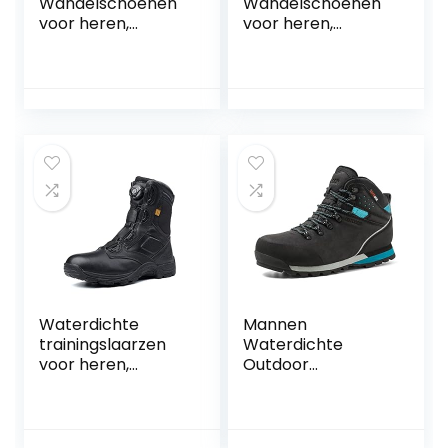
Wandelschoenen
Wandelschoenen
voor heren,
voor heren,
outdoor, sneakers,
waterdicht,
antislip,
outdoor, licht,
trailloopschoenen,
ademend,
winterlaarzen voor
trekkingschoenen
trekking,
voor heren, reizen,
kamperen,
high rise,
sportschoen
wandellaarzen,
antislip, camping,
vissen, hiking boot
Waterdichte
Mannen
trainingslaarzen
Waterdichte
voor heren,
Outdoor
antislip, slijtvast,
Wandelschoenen
trekking- en
High-Top
wandelschoenen,
Comfortabele
outdoor, ademend,
Trekking