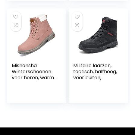
militaire tactische
Schoenen
schoenen
Mishansha
Militaire laarzen,
Winterschoenen
tactisch, halfhoog,
voor heren, warm
voor buiten,
gevoerde
wandellaarzen,
sneeuwlaarzen
veters, met
voor dames,
ritssluiting aan de
wandelschoenen,
zijkant,
waterdicht,
woestijnlaarzen,
antislip, voor
trainingsschoenen,
buiten
A11